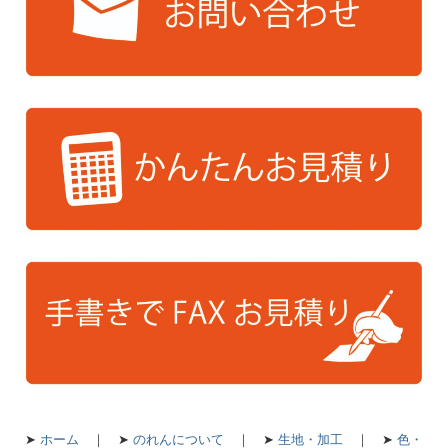
➤
ホーム
｜
➤
のれんについて
｜
➤
生地・加工
｜
➤
色・