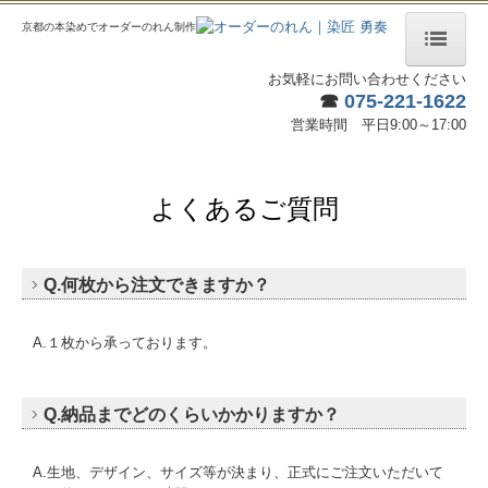
京都の本染めでオーダーのれん制作
お気軽にお問い合わせください
ホーム
☎
075-221-1622
営業時間 平日9:00～17:00
のれんについて
楽屋のれん
よくあるご質問
のれんの取付方法
制作例
Q.何枚から注文できますか？
本染めの工程
A.１枚から承っております。
納品までの流れ
Q.納品までどのくらいかかりますか？
よくあるご質問
ご注文・決済・配送
A.生地、デザイン、サイズ等が決まり、正式にご注文いただいて